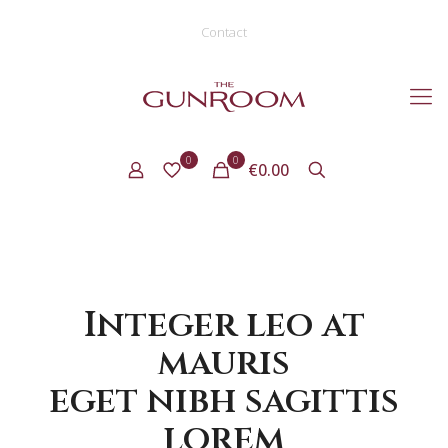
Contact
0
0
€0.00
Integer leo at
mauris
eget nibh sagittis
lorem