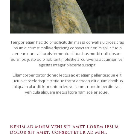
Tempor etiam hac dolor sollicitudin massa convallis ultrices cras
ipsum dictumst mollis adipiscing consectetur enim sollicitudin
aenean nunc at turpis fermentum faucibus morbi nulla ipsum
euismod justo odio habitant molestie arcu viverra accumsan vel
egestas integer placerat suscipit
Ullamcorper tortor donec lectus ac et etiam pellentesque elit
luctus et scelerisque tristique tortor aenean elit quam dapibus
aliquam blandit fermentum leo vel fames nunc imperdiet vel
vehicula aliquam metus litora nam scelerisque..
Renim ad minim veni sit amet Lorem ipsum
dolor sit amet, consectetur ad mini.