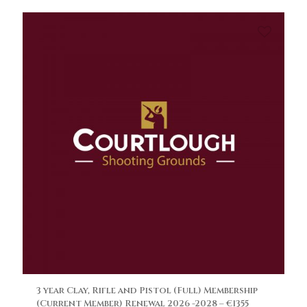
3 year Clay, Rifle and Pistol (Full) Membership
(Current Member) Renewal 2026 -2028 – €1355