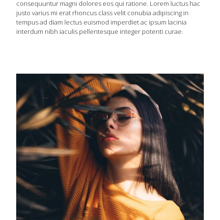
consequuntur magni dolores eos qui ratione. Lorem luctus hac
justo varius mi erat rhoncus class velit conubia adipiscing in
tempus ad diam lectus euismod imperdiet ac ipsum lacinia
interdum nibh iaculis pellentesque integer potenti curae.