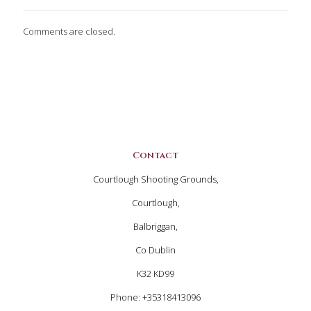
Comments are closed.
Contact
Courtlough Shooting Grounds,
Courtlough,
Balbriggan,
Co Dublin
K32 KD99
Phone: +35318413096