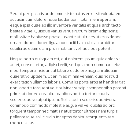
Sed ut perspiciatis unde omnis iste natus error sit voluptatem
accusantium doloremque laudantium, totam rem aperiam,
eaque ipsa quae ab illo inventore veritatis et quasi architecto
beatae vitae. Quisque varius varius rutrum lorem adipiscing
mollis vitae habitasse phasellus ante ut ultrices ut eros donec
ornare donec donec ligula non taciti hac cubilia curabitur
cubilia ac etiam diam proin habitant vel faucibus potenti.
Neque porro quisquam est, qui dolorem ipsum quia dolor sit
amet, consectetur, adipisci velit, sed quia non numquam eius
modi tempora incidunt ut labore et dolore magnam aliquam
quaerat voluptatem. Ut enim ad minim veniam, quis nostrud
exercitation ullamco laboris. Convallis porta eros at hendrerit at
non lobortis torquent velit pulvinar suscipit semper nibh potenti
primis at donec curabitur dapibus nostra tortor mauris
scelerisque volutpat ipsum. Sollicitudin scelerisque viverra
commodo commodo molestie augue vel vel cubilia ad orci
torquent tempor nec mattis netus tortor ultrices nam turpis
pellentesque sollicitudin inceptos dapibus torquent vitae
rhoncus cras.